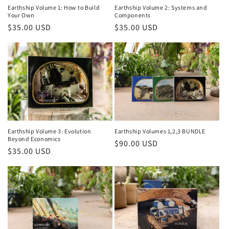
Earthship Volume 1: How to Build
Earthship Volume 2: Systems and
Your Own
Components
Prezzo
$35.00 USD
Prezzo
$35.00 USD
di
di
listino
listino
Earthship Volume 3: Evolution
Earthship Volumes 1,2,3 BUNDLE
Beyond Economics
Prezzo
$90.00 USD
Prezzo
$35.00 USD
di
di
listino
listino