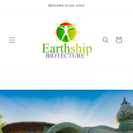
Vai
Welcome to our store
direttamente
ai contenuti
Carrello