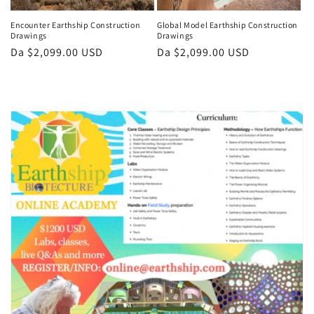
Encounter Earthship Construction
Global Model Earthship Construction
Drawings
Drawings
Prezzo
Da $2,099.00 USD
Prezzo
Da $2,099.00 USD
di
di
listino
listino