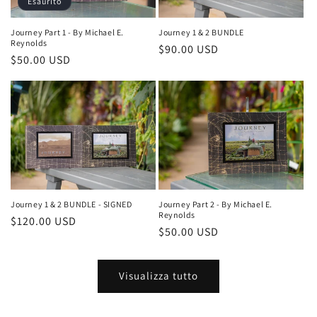
Esaurito
Journey Part 1 - By Michael E.
Journey 1 & 2 BUNDLE
Reynolds
Prezzo
$90.00 USD
Prezzo
$50.00 USD
di
di
listino
listino
Journey 1 & 2 BUNDLE - SIGNED
Journey Part 2 - By Michael E.
Reynolds
Prezzo
$120.00 USD
Prezzo
$50.00 USD
di
di
listino
listino
Visualizza tutto