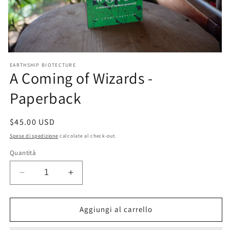
Apri
contenuti
EARTHSHIP BIOTECTURE
multimediali
A Coming of Wizards -
1
in
Paperback
finestra
modale
Prezzo
$45.00 USD
di
Spese di spedizione
calcolate al check-out.
listino
Quantità
Diminuisci
Aumenta
quantità
quantità
per
per
A
A
Aggiungi al carrello
Coming
Coming