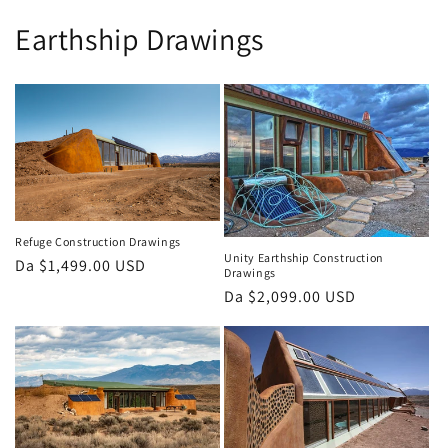
Earthship Drawings
Refuge Construction Drawings
Unity Earthship Construction
Prezzo
Da $1,499.00 USD
Drawings
di
Prezzo
Da $2,099.00 USD
listino
di
listino