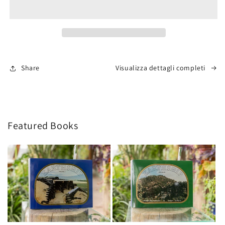
of
of
Wizards
Wizards
-
-
Paperback
Paperback
Share
Visualizza dettagli completi
Featured Books