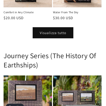
Comfort in Any Climate
Water From The Sky
Prezzo
$20.00 USD
Prezzo
$30.00 USD
di
di
listino
listino
Visualizza tutto
Journey Series (The History Of
Earthships)