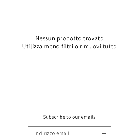
l
e
z
Nessun prodotto trovato
i
Utilizza meno filtri o
rimuovi tutto
o
n
e
:
Subscribe to our emails
Indirizzo email