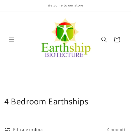
Vai
Welcome to our store
direttamente
ai contenuti
Carrello
C
4 Bedroom Earthships
o
l
Filtra e ordina
0 prodotti