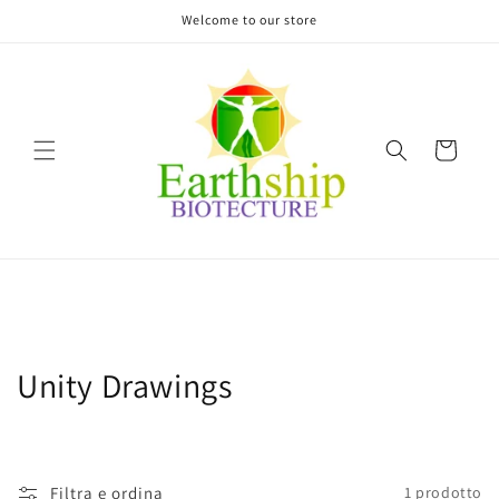
Vai
Welcome to our store
direttamente
ai contenuti
Carrello
C
Unity Drawings
o
l
Filtra e ordina
1 prodotto